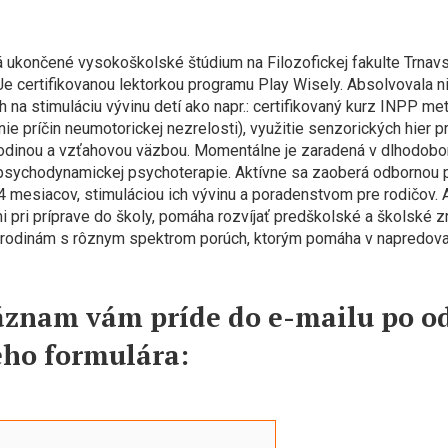
 ukončené vysokoškolské štúdium na Filozofickej fakulte Trnavsk
Je certifikovanou lektorkou programu Play Wisely. Absolvovala 
 na stimuláciu vývinu detí ako napr.: certifikovaný kurz INPP m
e príčin neumotorickej nezrelosti), využitie senzorických hier pr
rodinou a vzťahovou väzbou. Momentálne je zaradená v dlhodobo
 psychodynamickej psychoterapie. Aktívne sa zaoberá odbornou
4 mesiacov, stimuláciou ich vývinu a poradenstvom pre rodičov.
 pri príprave do školy, pomáha rozvíjať predškolské a školské z
 rodinám s rôznym spektrom porúch, ktorým pomáha v napredovan
áznam vám príde do e-mailu po o
eho formulára: