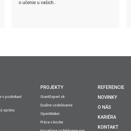
o učenie u vašich…
PROJEKTY
REFERENCIE
ie v podnikaní
GrantExpert.sk
NOVINKY
Duálne vzdelávanie
O NÁS
nú správu
OpenMaker
KARIÉRA
Práca v kocke
KONTAKT
Inovatívne vzdelávanie pre