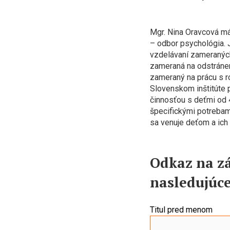
Mgr. Nina Oravcová má
– odbor psychológia. 
vzdelávaní zameraných
zameraná na odstráneni
zameraný na prácu s 
Slovenskom inštitúte
činnosťou s deťmi od 
špecifickými potrebami
sa venuje deťom a ich
Odkaz na z
nasledujúc
Titul pred menom