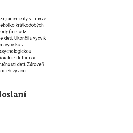
ej univerzity v Trnave
niekoľko krátkodobých
etódy (metóda
e deti. Ukončila výcvik
m výcviku v
 psychologickou
 Asistuje deťom so
ručnosti detí. Zároveň
í ich vývinu.
doslaní