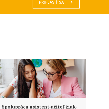
PRIHLÁSIŤ SA
Spolupráca asistent-učiteľ-žiak-