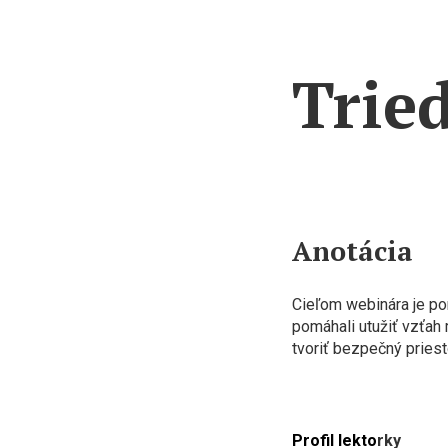
Trie
Anotácia
Cieľom webinára je pon
pomáhali utužiť vzťah
tvoriť bezpečný priesto
Profil lekto
rky