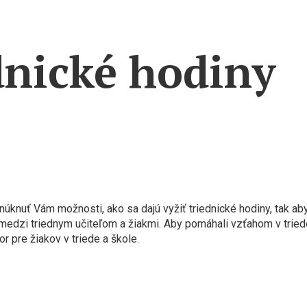
dnické hodiny
úknuť Vám možnosti, ako sa dajú vyžiť triednické hodiny, tak ab
 medzi triednym učiteľom a žiakmi. Aby pomáhali vzťahom v trie
r pre žiakov v triede a škole.