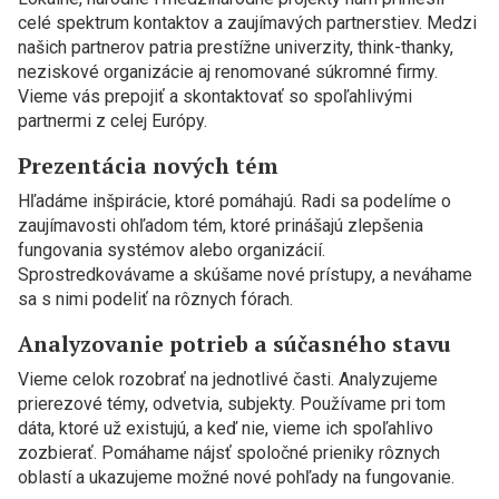
celé spektrum kontaktov a zaujímavých partnerstiev. Medzi
našich partnerov patria prestížne univerzity, think-thanky,
neziskové organizácie aj renomované súkromné firmy.
Vieme vás prepojiť a skontaktovať so spoľahlivými
partnermi z celej Európy.
Prezentácia nových tém
Hľadáme inšpirácie, ktoré pomáhajú. Radi sa podelíme o
zaujímavosti ohľadom tém, ktoré prinášajú zlepšenia
fungovania systémov alebo organizácií.
Sprostredkovávame a skúšame nové prístupy, a neváhame
sa s nimi podeliť na rôznych fórach.
Analyzovanie potrieb a súčasného stavu
Vieme celok rozobrať na jednotlivé časti. Analyzujeme
prierezové témy, odvetvia, subjekty. Používame pri tom
dáta, ktoré už existujú, a keď nie, vieme ich spoľahlivo
zozbierať. Pomáhame nájsť spoločné prieniky rôznych
oblastí a ukazujeme možné nové pohľady na fungovanie.