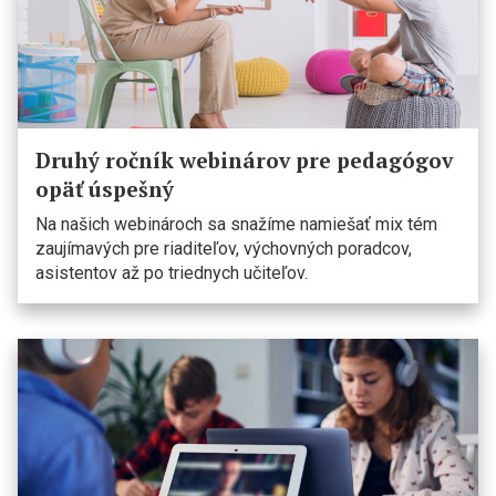
Druhý ročník webinárov pre pedagógov
opäť úspešný
Na našich webinároch sa snažíme namiešať mix tém
zaujímavých pre riaditeľov, výchovných poradcov,
asistentov až po triednych učiteľov.