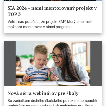
SIA 2024 – nami mentorovaný projekt v
TOP 3
Veľmi nás potešilo , že projekt EMY, ktorý sme mali
možnosť mentorovať v rámci programu…
Nová séria webinárov pre školy
So začiatkom druhého školského polroka sme spustili
registráciu na novú sériu našich webinárov pre školy.…