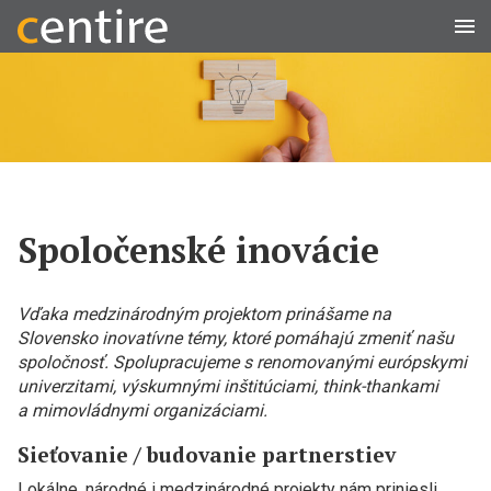
Men
Spoločenské inovácie
Vďaka medzinárodným projektom prinášame na
Slovensko inovatívne témy, ktoré pomáhajú zmeniť našu
spoločnosť. Spolupracujeme s renomovanými európskymi
univerzitami, výskumnými inštitúciami, think-thankami
a mimovládnymi organizáciami.
Sieťovanie / budovanie partnerstiev
Lokálne, národné i medzinárodné projekty nám priniesli