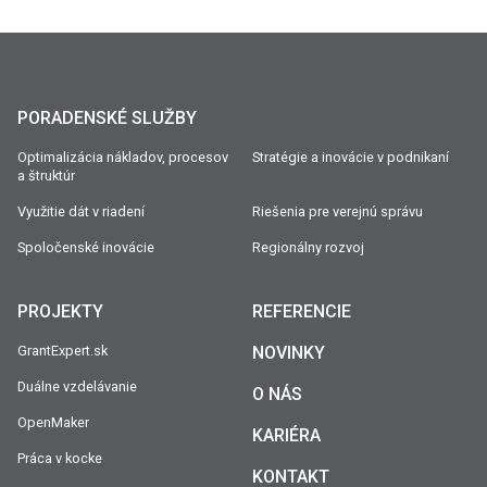
PORADENSKÉ SLUŽBY
Optimalizácia nákladov, procesov
Stratégie a inovácie v podnikaní
a štruktúr
Využitie dát v riadení
Riešenia pre verejnú správu
Spoločenské inovácie
Regionálny rozvoj
PROJEKTY
REFERENCIE
GrantExpert.sk
NOVINKY
Duálne vzdelávanie
O NÁS
OpenMaker
KARIÉRA
Práca v kocke
KONTAKT