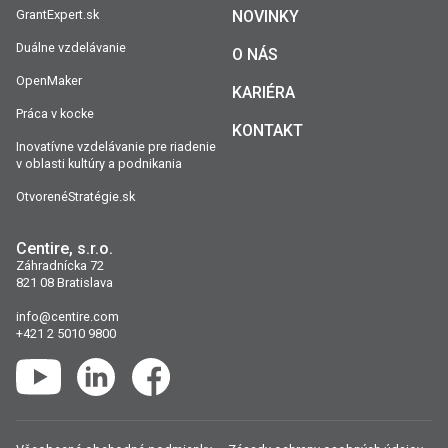
GrantExpert.sk
NOVINKY
Duálne vzdelávanie
O NÁS
OpenMaker
KARIÉRA
Práca v kocke
KONTAKT
Inovatívne vzdelávanie pre riadenie
v oblasti kultúry a podnikania
OtvorenéStratégie.sk
Centire, s.r.o.
Záhradnícka 72
821 08 Bratislava
info@centire.com
+421 2 5010 9800
YouTube
LinkedIn
Facebook