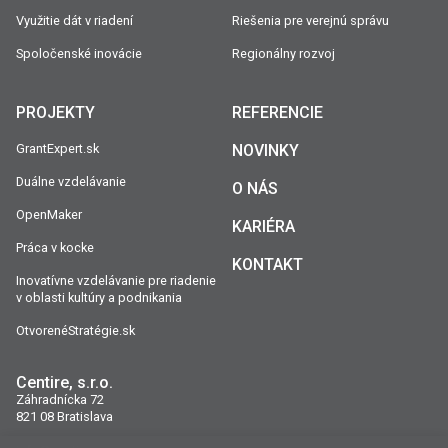
Využitie dát v riadení
Riešenia pre verejnú správu
Spoločenské inovácie
Regionálny rozvoj
PROJEKTY
REFERENCIE
GrantExpert.sk
NOVINKY
Duálne vzdelávanie
O NÁS
OpenMaker
KARIÉRA
Práca v kocke
KONTAKT
Inovatívne vzdelávanie pre riadenie
v oblasti kultúry a podnikania
OtvorenéStratégie.sk
Centire, s.r.o.
Záhradnícka 72
821 08 Bratislava