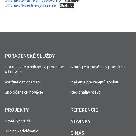
priloha-c.2-navrh-zmluvy-o-dielo
Stiahnuť
priloha-c.3-cestne-vyhlasenie
Stiahnuť
PORADENSKÉ SLUŽBY
Optimalizácia nákladov, procesov
Stratégie a inovácie v podnikaní
a štruktúr
Využitie dát v riadení
Riešenia pre verejnú správu
Spoločenské inovácie
Regionálny rozvoj
PROJEKTY
REFERENCIE
GrantExpert.sk
NOVINKY
Duálne vzdelávanie
O NÁS