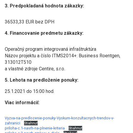
3. Predpokladaná hodnota zákazky:
36533,33 EUR bez DPH
4. Financovanie predmetu zákazky:
Operačný program integrovaná infraštruktúra
Názov projektu a číslo ITMS2014+: Business Roentgen,
313012T510
a vlastné zdroje Centire, s.r.o.
5. Lehota na predloženie ponuky:
25.1.2021 do 15:00 hod.
Viac informácií:
Vyzva-na-predlozenie-ponuky-Vyskum-konzultacnych-trendov-v-
zahranici
Stiahnuť
priloha-c.1-navrh-na-plnenie-kriteria
Stiahnuť