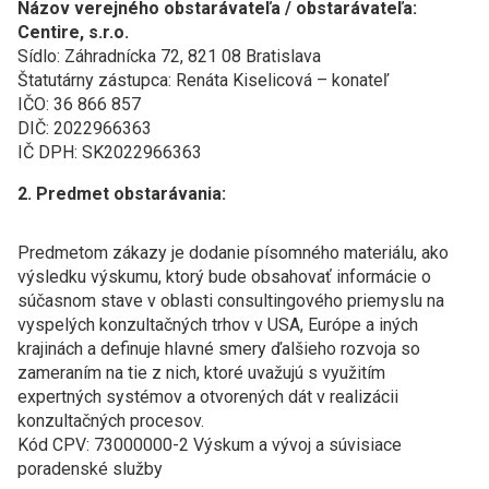
Názov verejného obstarávateľa / obstarávateľa:
Centire, s.r.o.
Sídlo: Záhradnícka 72, 821 08 Bratislava
Štatutárny zástupca: Renáta Kiselicová – konateľ
IČO: 36 866 857
DIČ: 2022966363
IČ DPH: SK2022966363
2. Predmet obstarávania:
Predmetom zákazy je dodanie písomného materiálu, ako
výsledku výskumu, ktorý bude obsahovať informácie o
súčasnom stave v oblasti consultingového priemyslu na
vyspelých konzultačných trhov v USA, Európe a iných
krajinách a definuje hlavné smery ďalšieho rozvoja so
zameraním na tie z nich, ktoré uvažujú s využitím
expertných systémov a otvorených dát v realizácii
konzultačných procesov.
Kód CPV: 73000000-2 Výskum a vývoj a súvisiace
poradenské služby