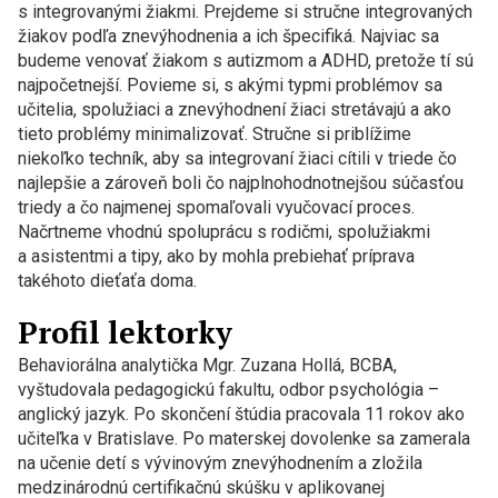
s integrovanými žiakmi. Prejdeme si stručne integrovaných
žiakov podľa znevýhodnenia a ich špecifiká. Najviac sa
budeme venovať žiakom s autizmom a ADHD, pretože tí sú
najpočetnejší. Povieme si, s akými typmi problémov sa
učitelia, spolužiaci a znevýhodnení žiaci stretávajú a ako
tieto problémy minimalizovať. Stručne si priblížime
niekoľko techník, aby sa integrovaní žiaci cítili v triede čo
najlepšie a zároveň boli čo najplnohodnotnejšou súčasťou
triedy a čo najmenej spomaľovali vyučovací proces.
Načrtneme vhodnú spoluprácu s rodičmi, spolužiakmi
a asistentmi a tipy, ako by mohla prebiehať príprava
takéhoto dieťaťa doma.
Profil lektorky
Behaviorálna analytička Mgr. Zuzana Hollá, BCBA,
vyštudovala pedagogickú fakultu, odbor psychológia –
anglický jazyk. Po skončení štúdia pracovala 11 rokov ako
učiteľka v Bratislave. Po materskej dovolenke sa zamerala
na učenie detí s vývinovým znevýhodnením a zložila
medzinárodnú certifikačnú skúšku v aplikovanej