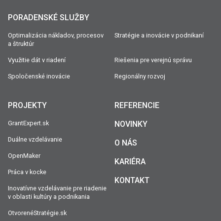
PORADENSKÉ SLUŽBY
Optimalizácia nákladov, procesov
Stratégie a inovácie v podnikaní
a štruktúr
Využitie dát v riadení
Riešenia pre verejnú správu
Spoločenské inovácie
Regionálny rozvoj
PROJEKTY
REFERENCIE
GrantExpert.sk
NOVINKY
Duálne vzdelávanie
O NÁS
OpenMaker
KARIÉRA
Práca v kocke
KONTAKT
Inovatívne vzdelávanie pre riadenie
v oblasti kultúry a podnikania
OtvorenéStratégie.sk