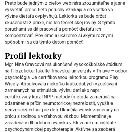
Preto bude jedným z cieľov webinára zrozumiteľne a jasne
vysvetliť, prečo tieto poruchy vznikajú a čo všetko vo
vývine dieťaťa ovplyvňujú. Lektorka sa bude držať
skúseností z praxe, nie len teoretickej roviny. S týmito
poruchami sa dá pracovať a pomôcť dieťaťu ich
kompenzovať. Povieme a ukážeme si akými rôznymi
spôsobmi sa dá týmto deťom pomôcť.
Profil lektorky
Mgr. Nina Oravcová má ukončené vysokoškolské štúdium
na Filozofickej fakulte Trnavskej univerzity v Trnave – odbor
psychológia. Je certifikovanou lektorkou programu Play
Wisely. Absolvovala niekoľko krátkodobých vzdelávaní
zameraných na stimuláciu vývinu detí ako napr.:
certifikovaný kurz INPP metódy (metóda zameraná na
odstránenie príčin neumotorickej nezrelosti), využitie
senzorických hier pre deti. Ukončila výcvik zameraný na
prácu s rodinou a vzťahovou väzbou. Momentálne je
zaradená v dlhodobom výcviku v Slovenskom inštitúte
psychodynamickej psychoterapie. Aktívne sa zaoberá