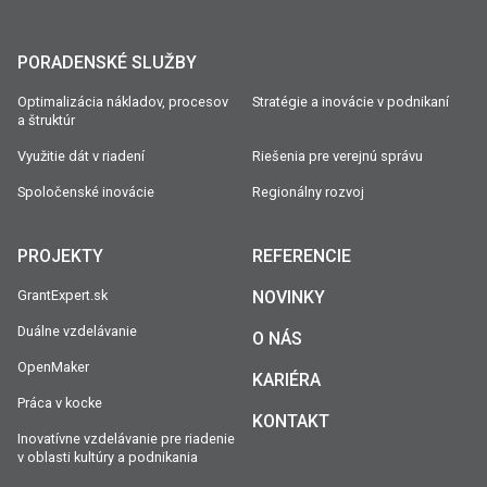
PORADENSKÉ SLUŽBY
Optimalizácia nákladov, procesov
Stratégie a inovácie v podnikaní
a štruktúr
Využitie dát v riadení
Riešenia pre verejnú správu
Spoločenské inovácie
Regionálny rozvoj
PROJEKTY
REFERENCIE
GrantExpert.sk
NOVINKY
Duálne vzdelávanie
O NÁS
OpenMaker
KARIÉRA
Práca v kocke
KONTAKT
Inovatívne vzdelávanie pre riadenie
v oblasti kultúry a podnikania