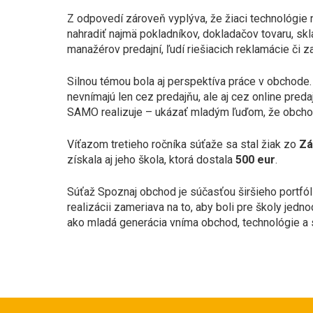
Z odpovedí zároveň vyplýva, že žiaci technológie n
nahradiť najmä pokladníkov, dokladačov tovaru, skl
manažérov predajní, ľudí riešiacich reklamácie či 
Silnou témou bola aj perspektíva práce v obchode.
nevnímajú len cez predajňu, ale aj cez online preda
SAMO realizuje – ukázať mladým ľuďom, že obchod
Víťazom tretieho ročníka súťaže sa stal žiak zo
Zá
získala aj jeho škola, ktorá dostala
500 eur
.
Súťaž Spoznaj obchod je súčasťou širšieho portfól
realizácii zameriava na to, aby boli pre školy jed
ako mladá generácia vníma obchod, technológie a s