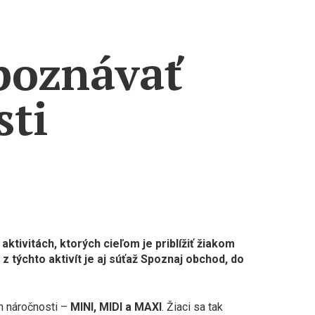
poznávať
ti
tivitách, ktorých cieľom je priblížiť žiakom
 týchto aktivít je aj súťaž Spoznaj obchod, do
ch náročnosti –
MINI, MIDI a MAXI
. Žiaci sa tak