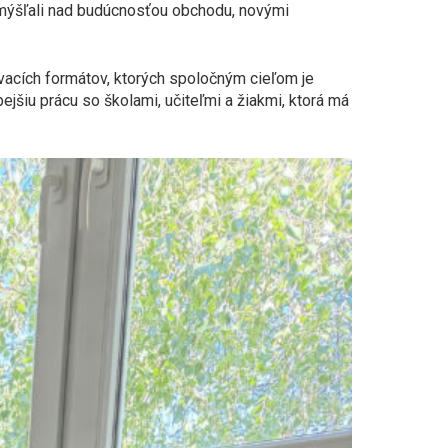
zamýšľali nad budúcnosťou obchodu, novými
vacích formátov, ktorých spoločným cieľom je
jšiu prácu so školami, učiteľmi a žiakmi, ktorá má