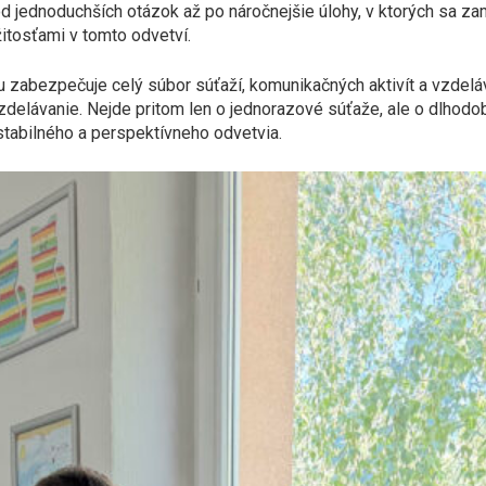
od jednoduchších otázok až po náročnejšie úlohy, v ktorých sa 
itosťami v tomto odvetví.
 zabezpečuje celý súbor súťaží, komunikačných aktivít a vzdelá
delávanie. Nejde pritom len o jednorazové súťaže, ale o dlhodobe
abilného a perspektívneho odvetvia.