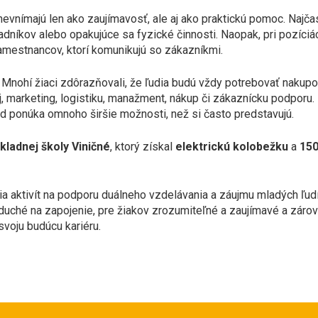
evnímajú len ako zaujímavosť, ale aj ako praktickú pomoc. Najčas
adníkov alebo opakujúce sa fyzické činnosti. Naopak, pri pozíciá
zamestnancov, ktorí komunikujú so zákazníkmi.
 Mnohí žiaci zdôrazňovali, že ľudia budú vždy potrebovať nakup
j, marketing, logistiku, manažment, nákup či zákaznícku podporu. Pr
 ponúka omnoho širšie možnosti, než si často predstavujú.
kladnej školy Viničné
, ktorý získal
elektrickú kolobežku
a
150
ia aktivít na podporu duálneho vzdelávania a záujmu mladých ľud
noduché na zapojenie, pre žiakov zrozumiteľné a zaujímavé a záro
voju budúcu kariéru.