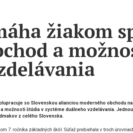
máha žiakom s
chod a možnos
zdelávania
polupracuje so Slovenskou alianciou moderného obchodu na ak
a možnosti štúdia v systéme duálneho vzdelávania. Jednou z
iedmakov z celého Slovenska.
om 7. ročníka základných škôl. Súťaž prebiehala v troch úrovnia