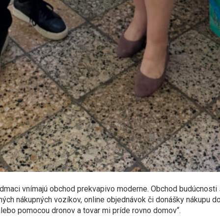
dmaci vnímajú obchod prekvapivo moderne. Obchod budúcnosti si
tných nákupných vozíkov, online objednávok či donášky nákupu dom
 alebo pomocou dronov a tovar mi príde rovno domov“.