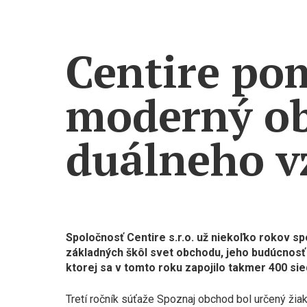
Centire po
moderný ob
duálneho v
Spoločnosť Centire s.r.o. už niekoľko rokov s
základných škôl svet obchodu, jeho budúcnosť 
ktorej sa v tomto roku zapojilo takmer 400 s
Tretí ročník súťaže Spoznaj obchod bol určený žiak