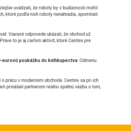
tejšie uvádzali, že roboty by v budúcnosti mohli
ch, ktoré podľa nich roboty nenahradia, spomínali
ovať. Viaceré odpovede ukázali, že obchod už
áve to je aj cieľom aktivít, ktoré Centire pre
-eurovú poukážku do kníhkupectva
. Odmenu
í o prácu v modernom obchode. Centire sa pri ich
veň prinášali partnerom reálnu spätnú väzbu o tom,