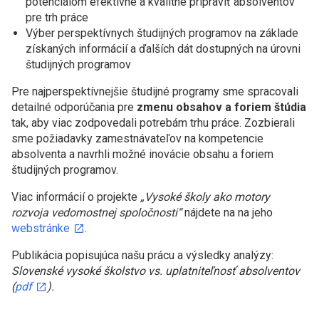
potenciálom efektívne a kvalitne pripraviť absolventov
pre trh práce
Výber perspektívnych študijných programov na základe
získaných informácií a ďalších dát dostupných na úrovni
študijných programov
Pre najperspektívnejšie študijné programy sme spracovali
detailné odporúčania pre
zmenu obsahov a foriem štúdia
tak, aby viac zodpovedali potrebám trhu práce. Zozbierali
sme požiadavky zamestnávateľov na kompetencie
absolventa a navrhli možné inovácie obsahu a foriem
študijných programov.
Viac informácií o projekte
„Vysoké školy ako motory
rozvoja vedomostnej spoločnosti“
nájdete na na jeho
webstránke
.
Publikácia popisujúca našu prácu a výsledky analýzy:
Slovenské vysoké školstvo vs. uplatniteľnosť absolventov
(
pdf
).