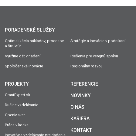
PORADENSKÉ SLUŽBY
Optimalizácia nákladov, procesov
Stratégie a inovácie v podnikaní
a štruktúr
Využitie dát v riadení
Riešenia pre verejnú správu
Spoločenské inovácie
Regionálny rozvoj
PROJEKTY
REFERENCIE
GrantExpert.sk
NOVINKY
Duálne vzdelávanie
O NÁS
OpenMaker
KARIÉRA
Práca v kocke
KONTAKT
Inovatívne vzdelávanie pre riadenie