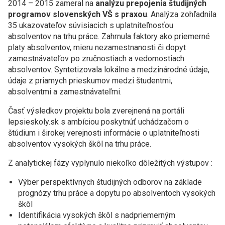
2014 – 2015 zameral na
analýzu prepojenia študijných
programov slovenských VŠ s praxou
. Analýza zohľadnila
35 ukazovateľov súvisiacich s uplatniteľnosťou
absolventov na trhu práce. Zahrnula faktory ako priemerné
platy absolventov, mieru nezamestnanosti či dopyt
zamestnávateľov po zručnostiach a vedomostiach
absolventov. Syntetizovala lokálne a medzinárodné údaje,
údaje z priamych prieskumov medzi študentmi,
absolventmi a zamestnávateľmi.
Časť výsledkov projektu bola zverejnená na portáli
lepsieskoly.sk s ambíciou poskytnúť uchádzačom o
štúdium i širokej verejnosti informácie o uplatniteľnosti
absolventov vysokých škôl na trhu práce.
Z analytickej fázy vyplynulo niekoľko dôležitých výstupov :
Výber perspektívnych študijných odborov na základe
prognózy trhu práce a dopytu po absolventoch vysokých
škôl
Identifikácia vysokých škôl s nadpriemerným