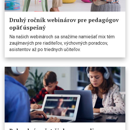
Druhý ročník webinárov pre pedagógov
opäť úspešný
Na našich webinároch sa snažíme namiešať mix tém
zaujímavých pre riaditeľov, výchovných poradcov,
asistentov až po triednych učiteľov.