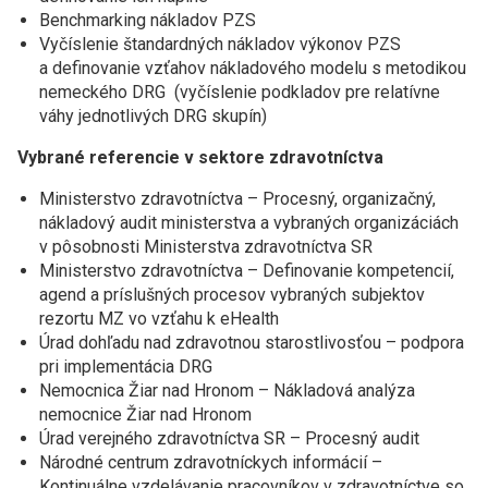
Benchmarking nákladov PZS
Vyčíslenie štandardných nákladov výkonov PZS
a definovanie vzťahov nákladového modelu s metodikou
nemeckého DRG (vyčíslenie podkladov pre relatívne
váhy jednotlivých DRG skupín)
Vybrané referencie v sektore zdravotníctva
Ministerstvo zdravotníctva – Procesný, organizačný,
nákladový audit ministerstva a vybraných organizáciách
v pôsobnosti Ministerstva zdravotníctva SR
Ministerstvo zdravotníctva – Definovanie kompetencií,
agend a príslušných procesov vybraných subjektov
rezortu MZ vo vzťahu k eHealth
Úrad dohľadu nad zdravotnou starostlivosťou – podpora
pri implementácia DRG
Nemocnica Žiar nad Hronom – Nákladová analýza
nemocnice Žiar nad Hronom
Úrad verejného zdravotníctva SR – Procesný audit
Národné centrum zdravotníckych informácií –
Kontinuálne vzdelávanie pracovníkov v zdravotníctve so