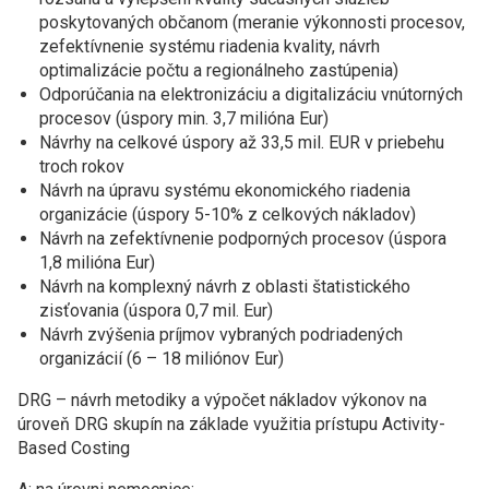
poskytovaných občanom (meranie výkonnosti procesov,
zefektívnenie systému riadenia kvality, návrh
optimalizácie počtu a regionálneho zastúpenia)
Odporúčania na elektronizáciu a digitalizáciu vnútorných
procesov (úspory min. 3,7 milióna Eur)
Návrhy na celkové úspory až 33,5 mil. EUR v priebehu
troch rokov
Návrh na úpravu systému ekonomického riadenia
organizácie (úspory 5-10% z celkových nákladov)
Návrh na zefektívnenie podporných procesov (úspora
1,8 milióna Eur)
Návrh na komplexný návrh z oblasti štatistického
zisťovania (úspora 0,7 mil. Eur)
Návrh zvýšenia príjmov vybraných podriadených
organizácií (6 – 18 miliónov Eur)
DRG – návrh metodiky a výpočet nákladov výkonov na
úroveň DRG skupín na základe využitia prístupu Activity-
Based Costing