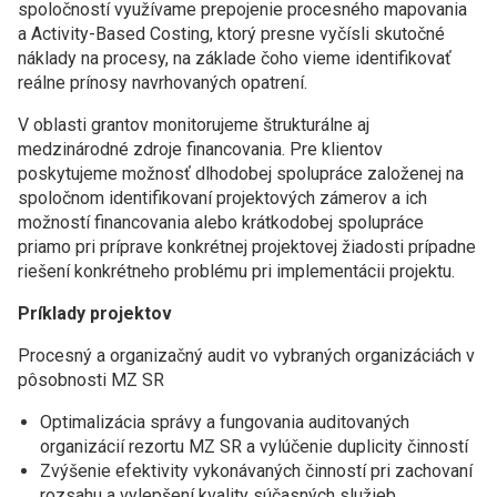
spoločností využívame prepojenie procesného mapovania
a Activity-Based Costing, ktorý presne vyčísli skutočné
náklady na procesy, na základe čoho vieme identifikovať
reálne prínosy navrhovaných opatrení.
V oblasti grantov monitorujeme štrukturálne aj
medzinárodné zdroje financovania. Pre klientov
poskytujeme možnosť dlhodobej spolupráce založenej na
spoločnom identifikovaní projektových zámerov a ich
možností financovania alebo krátkodobej spolupráce
priamo pri príprave konkrétnej projektovej žiadosti prípadne
riešení konkrétneho problému pri implementácii projektu.
Príklady projektov
Procesný a organizačný audit vo vybraných organizáciách v
pôsobnosti MZ SR
Optimalizácia správy a fungovania auditovaných
organizácií rezortu MZ SR a vylúčenie duplicity činností
Zvýšenie efektivity vykonávaných činností pri zachovaní
rozsahu a vylepšení kvality súčasných služieb