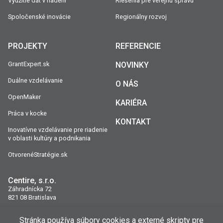
Využitie dát v riadení
Riešenia pre verejnú správu
Spoločenské inovácie
Regionálny rozvoj
PROJEKTY
REFERENCIE
GrantExpert.sk
NOVINKY
Duálne vzdelávanie
O NÁS
OpenMaker
KARIÉRA
Práca v kocke
KONTAKT
Inovatívne vzdelávanie pre riadenie
v oblasti kultúry a podnikania
OtvorenéStratégie.sk
Centire, s.r.o.
Záhradnícka 72
821 08 Bratislava
info@centire.com
Stránka používa súbory cookies a externé skripty pre
+421 2 5010 9800