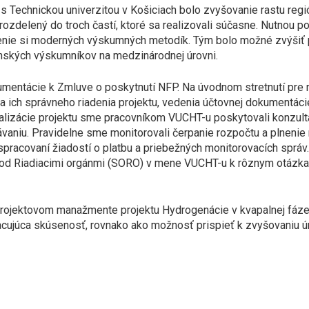
 s Technickou univerzitou v Košiciach bolo zvyšovanie rastu re
ozdelený do troch častí, ktoré sa realizovali súčasne. Nutnou p
ie si moderných výskumných metodík. Tým bolo možné zvýšiť po
enských výskumníkov na medzinárodnej úrovni.
entácie k Zmluve o poskytnutí NFP. Na úvodnom stretnutí pre ri
a ich správneho riadenia projektu, vedenia účtovnej dokumentáci
ealizácie projektu sme pracovníkom VUCHT-u poskytovali konzult
ávaniu. Pravidelne sme monitorovali čerpanie rozpočtu a plnenie
racovaní žiadostí o platbu a priebežných monitorovacích správ. 
d Riadiacimi orgánmi (SORO) v mene VUCHT-u k rôznym otázkam
ojektovom manažmente projektu Hydrogenácie v kvapalnej fáze 
ujúca skúsenosť, rovnako ako možnosť prispieť k zvyšovaniu úr