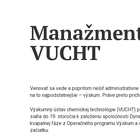
Manažment 
VUCHT
Venovať sa vede a popritom riešiť administratívne
na to najpodstatnejšie – výskum. Práve preto pr
Výskumný ústav chemickej technológie (VUCHT) pos
siaha do 19. storočia k založeniu spoločnosti Dy
kvapalnej fáze z Operačného programu Výskum a výv
začiatku.