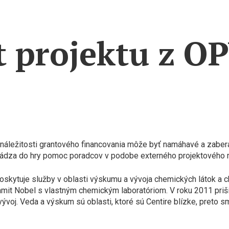
projektu z OP
 náležitosti grantového financovania môže byť namáhavé a zabera
ichádza do hry pomoc poradcov v podobe externého projektového
kytuje služby v oblasti výskumu a vývoja chemických látok a c
namit Nobel s vlastným chemickým laboratóriom. V roku 2011 priš
oj. Veda a výskum sú oblasti, ktoré sú Centire blízke, preto sm