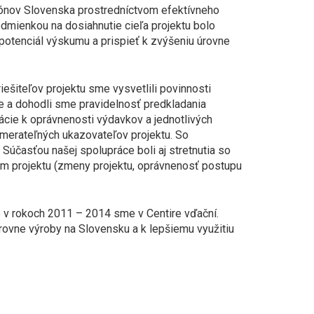
giónov Slovenska prostredníctvom efektívneho
odmienkou na dosiahnutie cieľa projektu bolo
tenciál výskumu a prispieť k zvýšeniu úrovne
ešiteľov projektu sme vysvetlili povinnosti
e a dohodli sme pravidelnosť predkladania
ácie k oprávnenosti výdavkov a jednotlivých
 merateľných ukazovateľov projektu. So
Súčasťou našej spolupráce boli aj stretnutia so
 projektu (zmeny projektu, oprávnenosť postupu
v rokoch 2011 – 2014 sme v Centire vďační.
ovne výroby na Slovensku a k lepšiemu využitiu