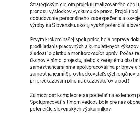
Strategickým cieľom projektu realizovaného spolu
prenosu výsledkov výskumu do praxe. Projekt bol r
dobudovanie personálneho zabezpečenia a osvojen
výroby na Slovensku, ako aj využiť potenciál slov
Prvým krokom našej spolupráce bola príprava dokum
predkladania pracovných a kumulatívnych výkazov 
žiadostí o platbu a monitorovacích správ. Počas r
úkonov v rámci projektu, alebo k verejnému obstar
zamestnancami sme spolupracovali na príprave a sp
zamestnancami Sprostredkovateľských orgánov po
pri preukazovaní plnenia ukazovateľov a pod.)
Za možnosť komplexne sa podieľať na externom pr
Spolupracovať s tímom vedcov bola pre nás obohac
potenciálu slovenských výskumníkov.