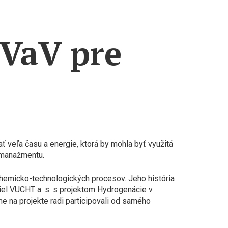
VaV pre
ť veľa času a energie, ktorá by mohla byť využitá
 manažmentu.
hemicko-technologických procesov. Jeho história
iel VUCHT a. s. s projektom Hydrogenácie v
e na projekte radi participovali od samého